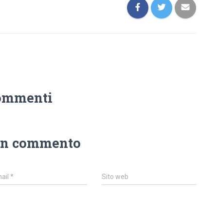
ommenti
un commento
ail
*
Sito web