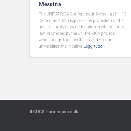
Messina
The UNITAFRICA Conference in Messina (11–13
December 2025) explores the protection of the
right to quality higher education in international
law. Promoted by the UNITAFRICA project,
which brings together Italian and African
universities, the initiative
Leggi tutto…
Il CUCS è promosso dalla