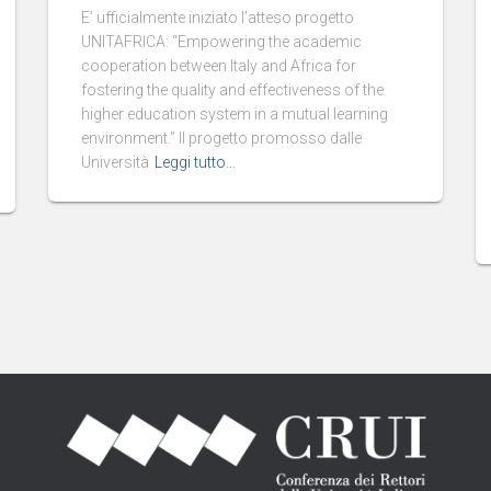
E’ ufficialmente iniziato l’atteso progetto
UNITAFRICA: “Empowering the academic
cooperation between Italy and Africa for
fostering the quality and effectiveness of the
higher education system in a mutual learning
environment.” Il progetto promosso dalle
Università
Leggi tutto…