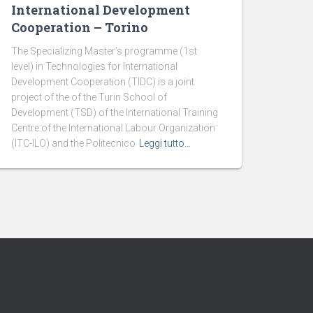
International Development
Cooperation – Torino
The Specializing Master’s programme (1st
level) in Technologies for International
Development Cooperation (TIDC) is a joint
project of the of the Turin School of
Development (TSD) of the International Training
Centre of the International Labour Organization
(ITC-ILO) and the Politecnico
Leggi tutto…