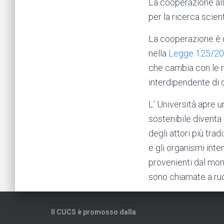
La cooperazione all
per la ricerca scient
La cooperazione è o
nella
Legge 125/2
che cambia con le r
interdipendente di 
L’ Università apre u
sostenibile diventa 
degli attori più tra
e gli organismi inte
provenienti dal mond
sono chiamate a ruo
Il CUCS è promosso dalla