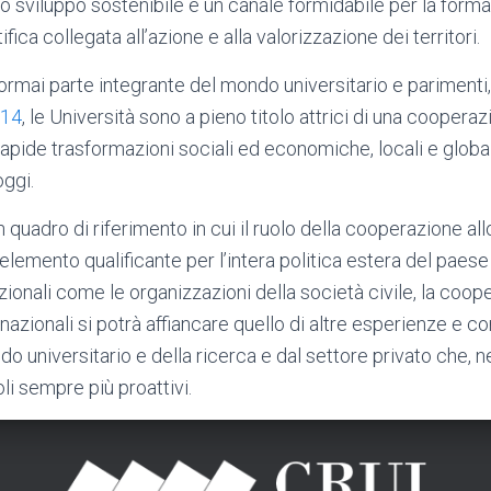
o sviluppo sostenibile è un canale formidabile per la forma
ifica collegata all’azione e alla valorizzazione dei territori.
rmai parte integrante del mondo universitario e pariment
014
, le Università sono a pieno titolo attrici di una coopera
apide trasformazioni sociali ed economiche, locali e globa
oggi.
n quadro di riferimento in cui il ruolo della cooperazione al
elemento qualificante per l’intera politica estera del paese
dizionali come le organizzazioni della società civile, la coop
rnazionali si potrà affiancare quello di altre esperienze e
o universitario e della ricerca e dal settore privato che, 
li sempre più proattivi.