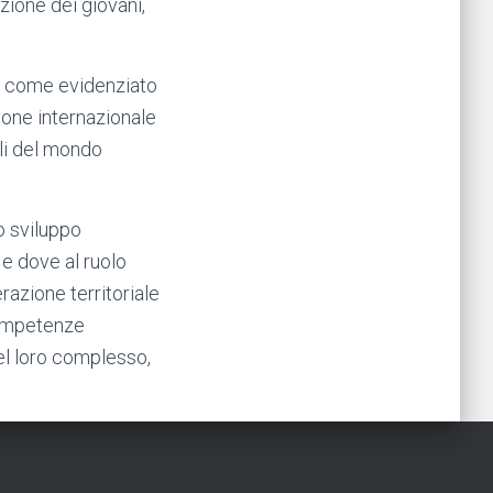
zione dei giovani,
i, come evidenziato
zione internazionale
li del mondo
lo sviluppo
 e dove al ruolo
erazione territoriale
 competenze
nel loro complesso,