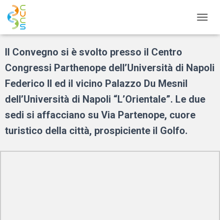
N
A
V
Il Convegno si è svolto presso il Centro
I
G
Congressi Parthenope dell’Università di Napoli
A
Z
Federico II ed il vicino Palazzo Du Mesnil
I
dell’Università di Napoli “L’Orientale”. Le due
O
N
sedi si affacciano su Via Partenope, cuore
E
T
turistico della città, prospiciente il Golfo.
O
G
G
L
E